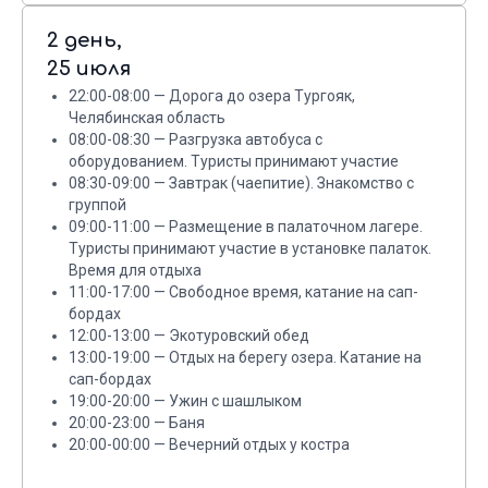
2 день,
25 июля
22:00-08:00 — Дорога до озера Тургояк,
Челябинская область
Вдохновитесь
08:00-08:30 — Разгрузка автобуса с
оборудованием. Туристы принимают участие
путешествием
08:30-09:00 — Завтрак (чаепитие). Знакомство с
группой
с нами!
09:00-11:00 — Размещение в палаточном лагере.
Туристы принимают участие в установке палаток.
Время для отдыха
Фотографии из наших туров — реальные
11:00-17:00 — Свободное время, катание на сап-
моменты счастья и приключений
бордах
12:00-13:00 — Экотуровский обед
13:00-19:00 — Отдых на берегу озера. Катание на
сап-бордах
19:00-20:00 — Ужин с шашлыком
20:00-23:00 — Баня
20:00-00:00 — Вечерний отдых у костра