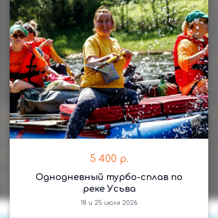
Каждый инструктор прошёл аттестацию на
допуск оказания первой до врачебной помощи.
Инклюзивные программы
Мы разрабатываем специальные маршруты для
людей с ограниченными возможностями, чтобы
красота Урала была доступна каждому.
5 400
р.
Однодневный турбо-сплав по
реке Усьва
18 и 25 июля 2026