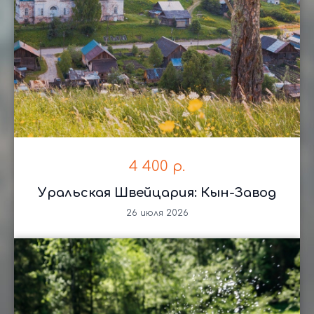
Ваша безопасность — наш приоритет.
Экологичный подход
Мы минимизируем воздействие на природу
и учим туристов бережному отношению
к окружающей среде.
Фотосъемка
На память об экскурсии можно получить
интересный сувенир и хорошие фотографии.
4 400
р.
Уральская Швейцария: Кын-Завод
Скидки и акции
26 июля 2026
Экотур предоставляет скидки детям
и пенсионерам, проводит различные акции, чтоб
сделать отдых наших гостей максимально
выгодным.
Экстренная помощь