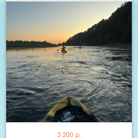
Особые программы
Инклюзивные
туры
Мы верим, что красота Урала должна
быть доступна каждому. Наши
инклюзивные туры разработаны
с учетом потребностей людей
с ограниченными возможностями,
обеспечивая комфорт и безопасность
на всех этапах путешествия.
3 200
р.