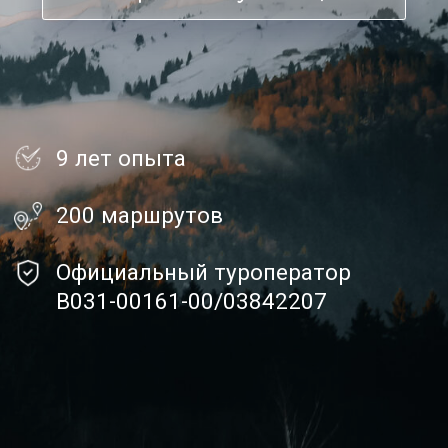
200 маршрутов
Официальный туроператор
В031-00161-00/03842207
О компании
«Экотур Урал»
Мы — команда профессионалов с 9-летним
опытом организации туров по Уралу. За это
время мы разработали более 200
уникальных маршрутов, которые позволяют
нашим гостям открыть для себя все грани
этого удивительного региона.