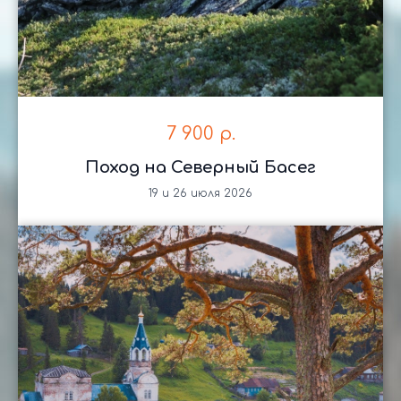
7 900
р.
Почему «Экотур
Поход на Северный Басег
Урал»
19 и 26 июля 2026
Мы создаем незабываемые путешествия
с заботой о природе и комфорте наших
гостей
Официальный туроператор
Мы работаем по всем стандартам туристической
индустрии, имеем все необходимые лицензии
и страхование.