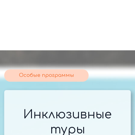
Объединенная
металлургическая
Лига туроператоров
компания (ОМК)
Пермского края
Организации малого
и среднего
Российский союз
предпринимательства
туриндустрии (РСТ)
«Опора России»
АО Пермская пригородная компания (ППК РЖД)
Гостиница «Чусовская»