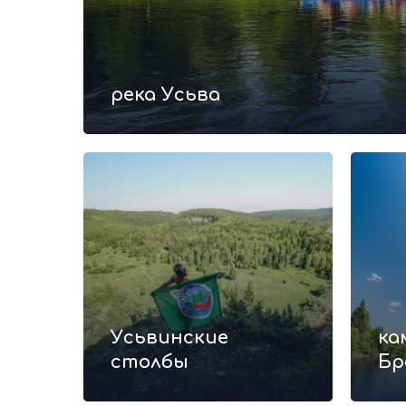
река Усьва
Усьвинские
ка
столбы
Бр