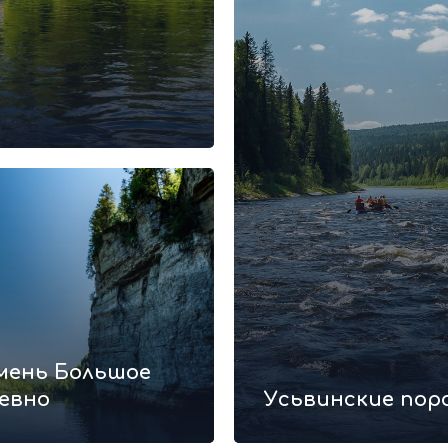
мень Большое
евно
Усьвинские пор