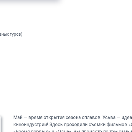
вных туров)
Май — время открытия сезона сплавов. Усьва — иде
киноиндустрии! Здесь проходили съемки фильмов «
«Время первых» и «Одна». Вы пройдете по тем самы