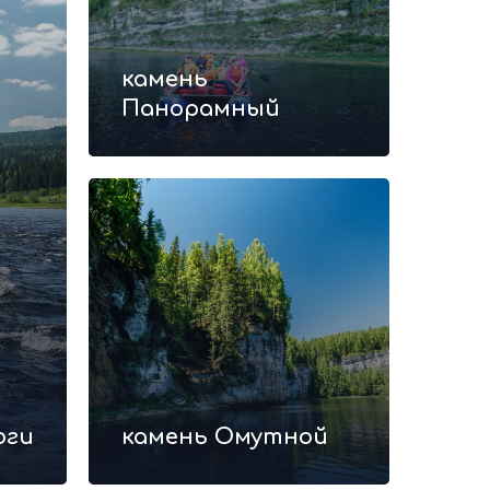
камень
Панорамный
оги
камень Омутной