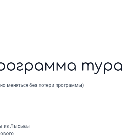
рограмма тура
но меняться без потери программы)
пы из Лысьвы
сового