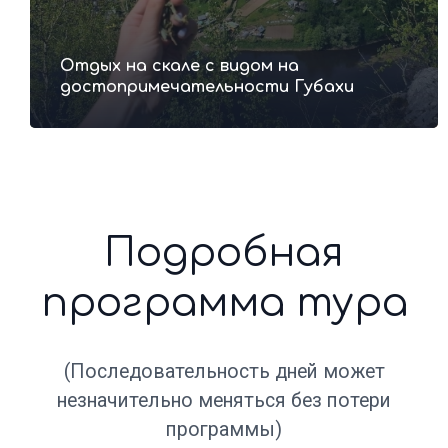
Отдых на скале с видом на
достопримечательности Губахи
Что взять с собой в тур?
Стоимость
тура 3 400р.
Стоимость указана за одного человека
Забронировать тур