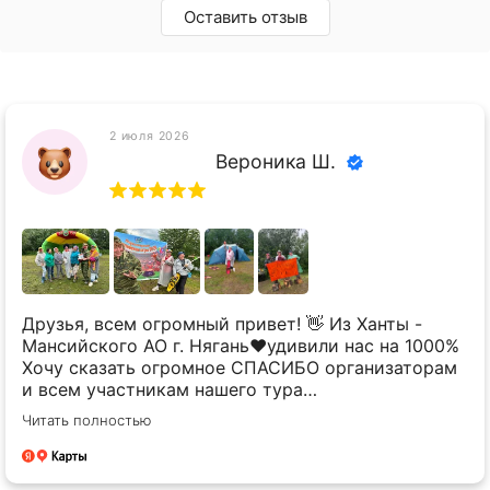
Оставить отзыв
2 июля 2026
Вероника Ш.
Друзья, всем огромный привет! 👋 Из Ханты -
Мансийского АО г. Нягань❤️удивили нас на 1000%
Хочу сказать огромное СПАСИБО организаторам
и всем участникам нашего тура
«Несуществующие Олимпийские игры», который
Читать полностью
проходил с 26 по 28 июня 2026 года Это было
незабываемо! 🥳 Возраст оказался совсем не
помехой — мы носились, соревновались и