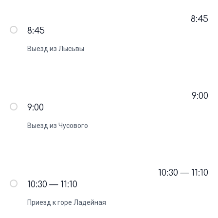
8:45
8:45
Выезд из Лысьвы
Вдохновитесь
путешествием
с нами!
9:00
9:00
Фотографии из наших туров — реальные
моменты счастья и приключений
Выезд из Чусового
10:30 — 11:10
10:30 — 11:10
Приезд к горе Ладейная