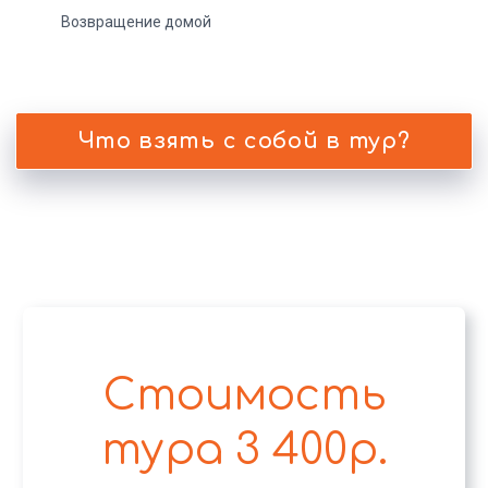
Остались
Возвращение домой
вопросы?
Задать вопрос