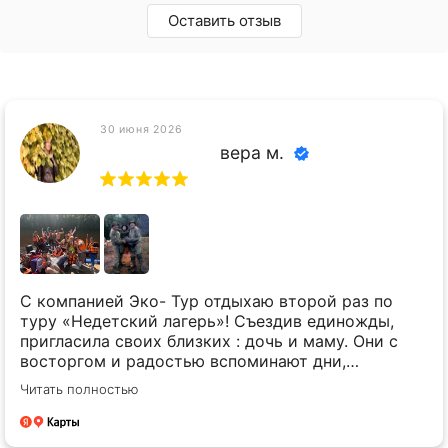
Оставить отзыв
30 июня 2026
вера м.
С компанией Эко- Тур отдыхаю второй раз по
туру «Недетский лагерь»! Съездив единожды,
пригласила своих близких : дочь и маму. Они с
восторгом и радостью вспоминают дни,
проведенные вместе с организаторами и
Читать полностью
отдыхающими!😃 море эмоций, веселья, вкусной
еды, сногсшибательных соревнований, красивых
песен дискотеки, баня с купанием в речке Усьва